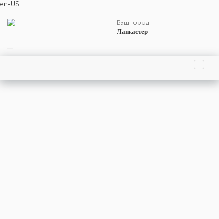
en-US
Ваш город
Ланкастер
Главная страница
Праздники
События
Люди
Родились
Умерли