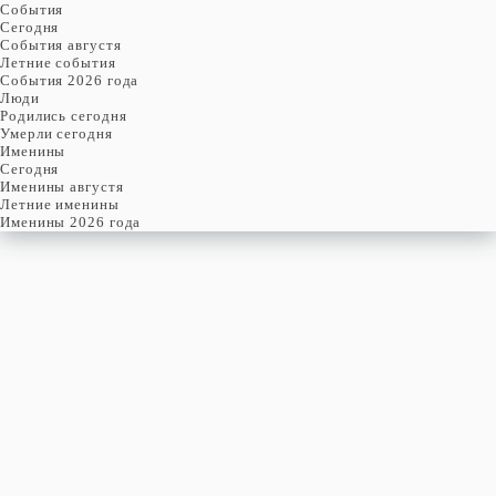
События
Cегодня
События августя
Летние события
События 2026 года
Люди
Родились сегодня
Умерли сегодня
Именины
Cегодня
Именины августя
Летние именины
Именины 2026 года
пятница
7
августя
219-й день, 32-ая неделя,
1-ая пятница августя
год 2026 от Рождества Христова, 25 июля по старому стилю
год 5787 от Сотворения Мира, 30-й день месяца Ав
Римское написание
VII-VIII-MMXXVI
Именины