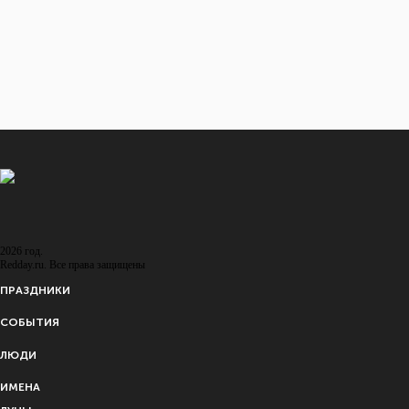
1751 - 1836 (85 лет)
ИЗВЕСТНЫЕ ЛЮДИ
... ЕЩЕ 80 ЛЮДЕЙ
Восход и закат солнца
в городе: Ланкастер
Восход
16:07
Закат
05:49
2026 год.
Redday.ru. Все права защищены
ПРАЗДНИКИ
СОБЫТИЯ
ЛЮДИ
ИМЕНА