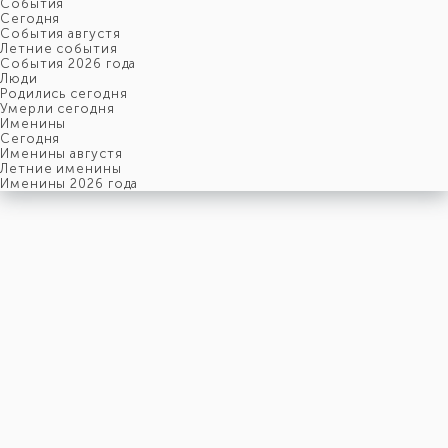
События
Cегодня
События августя
Летние события
События 2026 года
Люди
Родились сегодня
Умерли сегодня
Именины
Cегодня
Именины августя
Летние именины
Именины 2026 года
пятница
7
августя
219-й день, 32-ая неделя,
1-ая пятница августя
год 2026 от Рождества Христова, 25 июля по старому стилю
год 5787 от Сотворения Мира, 30-й день месяца Ав
Римское написание
VII-VIII-MMXXVI
Именины
7 августя именины отмечают:
Мужчины