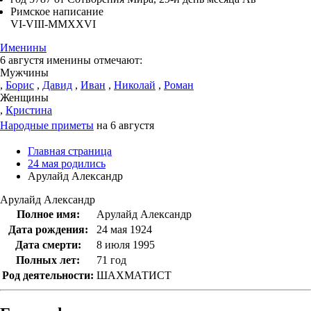
Римское написание
VI-VIII-MMXXVI
Именины
6 августя именины отмечают:
Мужчины
,
Борис
,
Давид
,
Иван
,
Николай
,
Роман
Женщины
,
Кристина
Народные приметы
на 6 августя
Главная страница
24 мая родились
Арулайд Александр
Арулайд Александр
Полное имя:
Арулайд Александр
Дата рождения:
24 мая 1924
Дата смерти:
8 июля 1995
Полных лет:
71 год
Род деятельности:
ШАХМАТИСТ