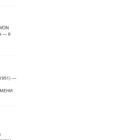
 VON
А — 6
1951) —
ИМЕНИ
Н