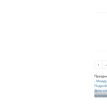
1
Праздни
,
Между
Подроб
День сл
культуры