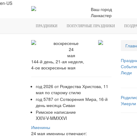
en-US
Ваш город
Ланкастер
ПРАЗДНИКИ
ПОПУЛЯРНЫЕ ПРАЗДНИКИ
ПОЗДР
воскресенье
Главн
24
мая
Праздн
144-й день, 21-ая неделя,
Событи
4-ое воскресенье мая
Люди
год 2026 от Рождества Христова, 11
мая по старому стилю
Родили
год 5787 от Сотворения Мира, 16-й
Умерли
день месяца Сиван
Римское написание
XXIV-V-MMXXVI
Именины
24 мая именины отмечают: