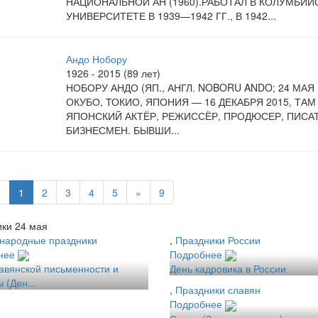
НАЦИОНАЛЬНОЙ АН (1960).РАБОТАЛ В КОЛУМБИ
УНИВЕРСИТЕТЕ В 1939—1942 ГГ., В 1942...
Андо Нобору
1926 - 2015 (89 лет)
НОБОРУ АНДО (ЯП., АНГЛ. NOBORU ANDO; 24 МАЯ 
ОКУБО, ТОКИО, ЯПОНИЯ — 16 ДЕКАБРЯ 2015, ТАМ
ЯПОНСКИЙ АКТЁР, РЕЖИССЁР, ПРОДЮСЕР, ПИСАТ
БИЗНЕСМЕН. БЫВШИ...
«
1
2
3
4
5
»
9
ки 24 мая
народные праздники
,
Праздники России
нее
Подробнее
авянской письменности и
День кадровика в России
 (Ден...
,
Праздники славян
Подробнее