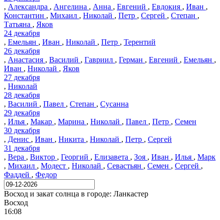
,
Александра
,
Ангелина
,
Анна
,
Евгений
,
Евдокия
,
Иван
,
Константин
,
Михаил
,
Николай
,
Петр
,
Сергей
,
Степан
,
Татьяна
,
Яков
24 декабря
,
Емельян
,
Иван
,
Николай
,
Петр
,
Терентий
26 декабря
,
Анастасия
,
Василий
,
Гавриил
,
Герман
,
Евгений
,
Емельян
,
Иван
,
Николай
,
Яков
27 декабря
,
Николай
28 декабря
,
Василий
,
Павел
,
Степан
,
Сусанна
29 декабря
,
Илья
,
Макар
,
Марина
,
Николай
,
Павел
,
Петр
,
Семен
30 декабря
,
Денис
,
Иван
,
Никита
,
Николай
,
Петр
,
Сергей
31 декабря
,
Вера
,
Виктор
,
Георгий
,
Елизавета
,
Зоя
,
Иван
,
Илья
,
Марк
,
Михаил
,
Модест
,
Николай
,
Севастьян
,
Семен
,
Сергей
,
Фаддей
,
Федор
Восход и закат солнца
в городе: Ланкастер
Восход
16:08