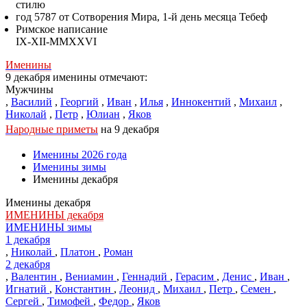
стилю
год 5787 от Сотворения Мира, 1-й день месяца Тебеф
Римское написание
IX-XII-MMXXVI
Именины
9 декабря именины отмечают:
Мужчины
,
Василий
,
Георгий
,
Иван
,
Илья
,
Иннокентий
,
Михаил
,
Николай
,
Петр
,
Юлиан
,
Яков
Народные приметы
на 9 декабря
Именины 2026 года
Именины зимы
Именины декабря
Именины декабря
ИМЕНИНЫ декабря
ИМЕНИНЫ зимы
1 декабря
,
Николай
,
Платон
,
Роман
2 декабря
,
Валентин
,
Вениамин
,
Геннадий
,
Герасим
,
Денис
,
Иван
,
Игнатий
,
Константин
,
Леонид
,
Михаил
,
Петр
,
Семен
,
Сергей
,
Тимофей
,
Федор
,
Яков