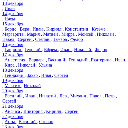
13 декабря
,
Иван
14 декабря
,
Наум
15 декабря
,
Борис
,
Вера
,
Иван
,
Кирилл
,
Константин
,
Кузьма
,
Маргарита
,
Мария
,
Матвей
,
Мирра
,
Моисей
,
Николай
,
Павел
,
Сергей
,
Степан
,
Тамара
,
Федор
16 декабря
,
Гавриил
,
Георгий
,
Ефрем
,
Иван
,
Николай
,
Федор
17 декабря
,
Анастасия
,
Варвара
,
Василий
,
Геннадий
,
Екатерина
,
Иван
,
Кира
,
Николай
,
Ульяна
18 декабря
,
Геннадий
,
Захар
,
Илья
,
Сергей
19 декабря
,
Максим
,
Николай
20 декабря
,
Василий
,
Иван
,
Игнатий
,
Лев
,
Михаил
,
Павел
,
Петр
,
Сергей
21 декабря
,
Анфиса
,
Виктория
,
Кирилл
,
Сергей
22 декабря
,
Анна
,
Василий
,
Степан
23 декабря