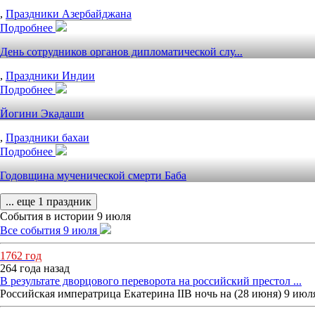
,
Праздники Азербайджана
Подробнее
День сотрудников органов дипломатической слу...
,
Праздники Индии
Подробнее
Йогини Экадаши
,
Праздники бахаи
Подробнее
Годовщина мученической смерти Баба
... еще 1 праздник
События в истории 9 июля
Все события 9 июля
1762 год
264 года назад
В результате дворцового переворота на российский престол ...
Российская императрица Екатерина IIВ ночь на (28 июня) 9 июля 