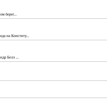
м берег...
а на Конститу...
др Белл ...