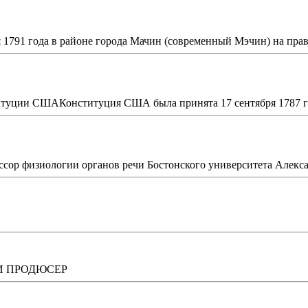
1791 года в районе города Мачин (современный Мэчин) на право
уции СШАКонституция США была принята 17 сентября 1787 год
сор физиологии органов речи Бостонского университета Алексан
И ПРОДЮСЕР