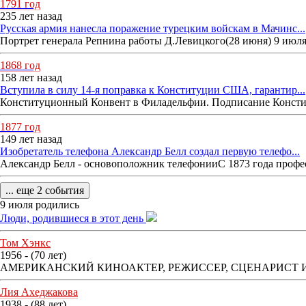
1791 год
235 лет назад
Русская армия нанесла поражение турецким войскам в Мачинс...
Портрет генерала Репнина работы Д.Левицкого(28 июня) 9 июля 
1868 год
158 лет назад
Вступила в силу 14-я поправка к Конституции США, гарантир...
Конституционный Конвент в Филадельфии. Подписание Констит
1877 год
149 лет назад
Изобретатель телефона Александр Белл создал первую телефо...
Александр Белл - основоположник телефонииС 1873 года профес
... еще 2 события
9 июля родились
Люди, родившиеся в этот день
Том Хэнкс
1956 - (70 лет)
АМЕРИКАНСКИЙ КИНОАКТЕР, РЕЖИССЕР, СЦЕНАРИСТ 
Лия Ахеджакова
1938 - (88 лет)