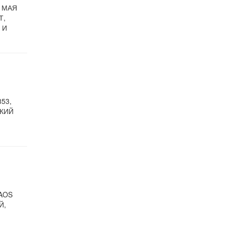
3 МАЯ
Т,
 И
53,
СКИЙ
AOS
Й,