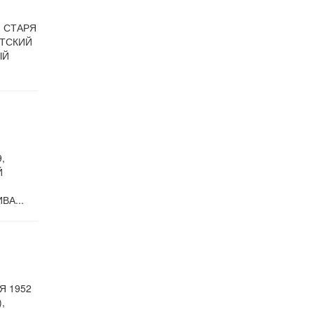
, СТАРЯ
ЕТСКИЙ
ЫЙ
,
Й
А...
Я 1952
,