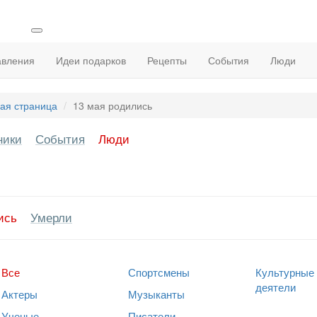
авления
Идеи подарков
Рецепты
События
Люди
ая страница
13 мая родились
ники
События
Люди
ись
Умерли
Все
Спортсмены
Культурные
деятели
Актеры
Музыканты
Ученые
Писатели