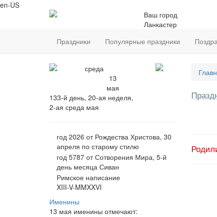
en-US
Ваш город
Ланкастер
Праздники
Популярные праздники
Поздр
среда
Главн
13
мая
Празд
133-й день, 20-ая неделя,
2-ая среда мая
год 2026 от Рождества Христова, 30
апреля по старому стилю
Родил
год 5787 от Сотворения Мира, 5-й
день месяца Сиван
Римское написание
XIII-V-MMXXVI
Именины
13 мая именины отмечают: