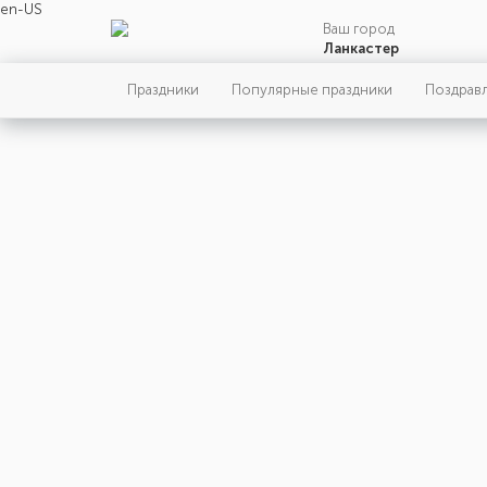
en-US
Ваш город
Ланкастер
Праздники
Популярные праздники
Поздрав
Главн
ПОНЕДЕЛЬНИК
Праздн
Событи
Люди
4
МАЯ
Родили
Умерли
124-й день, 19-ая неделя,
1-ый понедельник мая