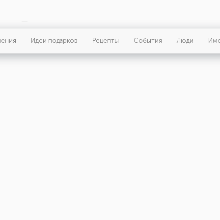
ления
Идеи подарков
Рецепты
События
Люди
Им
ая страница
ики
я
сь