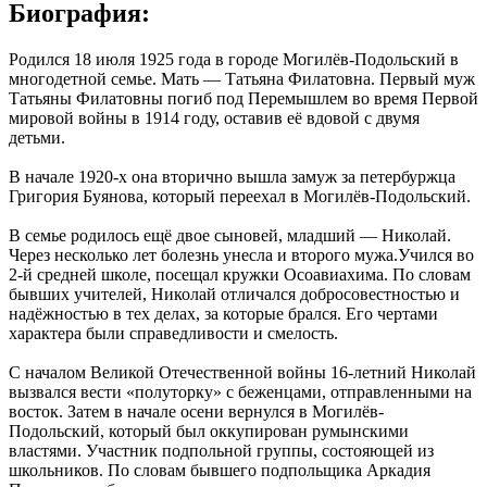
Биография:
Родился 18 июля 1925 года в городе Могилёв-Подольский в
многодетной семье. Мать — Татьяна Филатовна. Первый муж
Татьяны Филатовны погиб под Перемышлем во время Первой
мировой войны в 1914 году, оставив её вдовой с двумя
детьми.
В начале 1920-х она вторично вышла замуж за петербуржца
Григория Буянова, который переехал в Могилёв-Подольский.
В семье родилось ещё двое сыновей, младший — Николай.
Через несколько лет болезнь унесла и второго мужа.Учился во
2-й средней школе, посещал кружки Осоавиахима. По словам
бывших учителей, Николай отличался добросовестностью и
надёжностью в тех делах, за которые брался. Его чертами
характера были справедливости и смелость.
С началом Великой Отечественной войны 16-летний Николай
вызвался вести «полуторку» с беженцами, отправленными на
восток. Затем в начале осени вернулся в Могилёв-
Подольский, который был оккупирован румынскими
властями. Участник подпольной группы, состояющей из
школьников. По словам бывшего подпольщика Аркадия