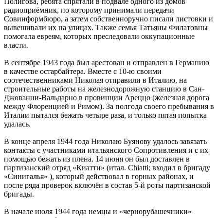
Полигова, ребята спрятали в подвале одного из домов
радиоприёмник, по которому принимали передачи
Совинформбюро, а затем собственноручно писали листовки и
вывешивали их на улицах. Также семья Татьяны Филатовны
помогала евреям, которых преследовали оккупационные
власти.
В сентябре 1943 года был арестован и отправлен в Германию
в качестве остарбайтера. Вместе с 10-ю своими
соотечественниками Николая отправили в Италию, на
строительные работы на железнодорожную станцию в Сан-
Джованни-Вальдарно в провинции Ареццо (железная дорога
между Флоренцией и Римом). За полгода своего пребывания в
Италии пытался бежать четыре раза, и только пятая попытка
удалась.
В конце апреля 1944 года Николаю Буянову удалось завязать
контакты с участниками итальянского Сопротивления и с их
помощью бежать из плена. 14 июня он был доставлен в
партизанский отряд «Киатти» (итал. Chiatti; входил в бригаду
«Синигалья» ), который действовал в горных районах, и
после ряда проверок включён в состав 5-й роты партизанской
бригады.
В начале июля 1944 года немцы и «чернорубашечники»