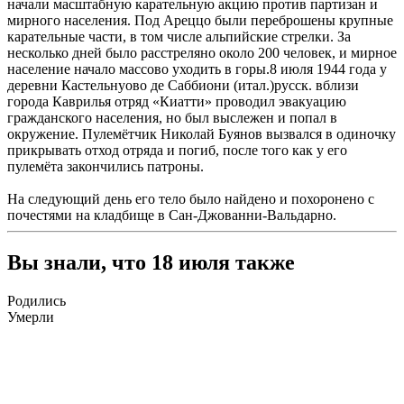
начали масштабную карательную акцию против партизан и
мирного населения. Под Ареццо были переброшены крупные
карательные части, в том числе альпийские стрелки. За
несколько дней было расстреляно около 200 человек, и мирное
население начало массово уходить в горы.8 июля 1944 года у
деревни Кастельнуово де Саббиони (итал.)русск. вблизи
города Каврилья отряд «Киатти» проводил эвакуацию
гражданского населения, но был выслежен и попал в
окружение. Пулемётчик Николай Буянов вызвался в одиночку
прикрывать отход отряда и погиб, после того как у его
пулемёта закончились патроны.
На следующий день его тело было найдено и похоронено с
почестями на кладбище в Сан-Джованни-Вальдарно.
Вы знали, что 18 июля также
Родились
Умерли