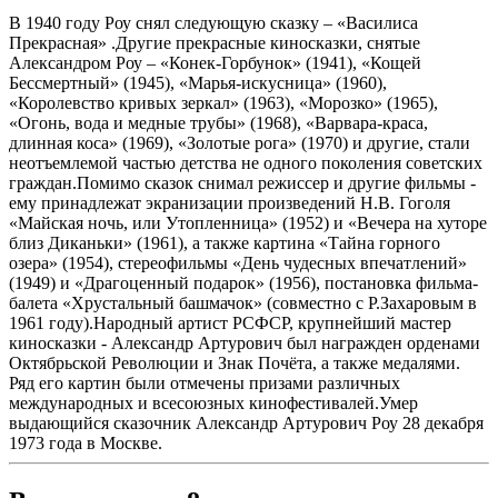
В 1940 году Роу снял следующую сказку – «Василиса
Прекрасная» .Другие прекрасные киносказки, снятые
Александром Роу – «Конек-Горбунок» (1941), «Кощей
Бессмертный» (1945), «Марья-искусница» (1960),
«Королевство кривых зеркал» (1963), «Морозко» (1965),
«Огонь, вода и медные трубы» (1968), «Варвара-краса,
длинная коса» (1969), «Золотые рога» (1970) и другие, стали
неотъемлемой частью детства не одного поколения советских
граждан.Помимо сказок снимал режиссер и другие фильмы -
ему принадлежат экранизации произведений Н.В. Гоголя
«Майская ночь, или Утопленница» (1952) и «Вечера на хуторе
близ Диканьки» (1961), а также картина «Тайна горного
озера» (1954), стереофильмы «День чудесных впечатлений»
(1949) и «Драгоценный подарок» (1956), постановка фильма-
балета «Хрустальный башмачок» (совместно с Р.Захаровым в
1961 году).Народный артист РСФСР, крупнейший мастер
киносказки - Александр Артурович был награжден орденами
Октябрьской Революции и Знак Почёта, а также медалями.
Ряд его картин были отмечены призами различных
международных и всесоюзных кинофестивалей.Умер
выдающийся сказочник Александр Артурович Роу 28 декабря
1973 года в Москве.