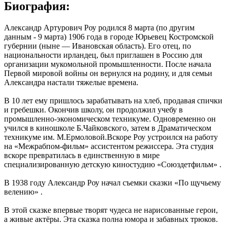
Биография:
Александр Артурович Роу родился 8 марта (по другим
данным - 9 марта) 1906 года в городе Юрьевец Костромской
губернии (ныне — Ивановская область). Его отец, по
национальности ирландец, был приглашен в Россию для
организации мукомольной промышленности. После начала
Первой мировой войны он вернулся на родину, и для семьи
Александра настали тяжелые времена.
В 10 лет ему пришлось зарабатывать на хлеб, продавая спички
и гребешки. Окончив школу, он продолжил учебу в
промышленно-экономическом техникуме. Одновременно он
учился в киношколе Б.Чайковского, затем в Драматическом
техникуме им. М.Ермоловой.Вскоре Роу устроился на работу
на «Межрабпом-фильм» ассистентом режиссера. Эта студия
вскоре превратилась в единственную в мире
специализированную детскую киностудию «Союздетфильм» .
В 1938 году Александр Роу начал съемки сказки «По щучьему
велению» .
В этой сказке впервые творят чудеса не нарисованные герои,
а живые актёры. Эта сказка полна юмора и забавных трюков.