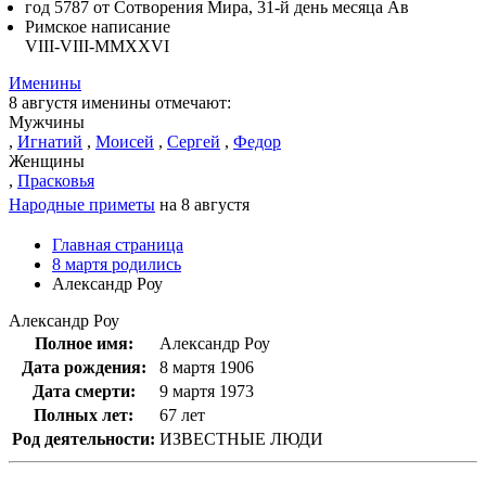
год 5787 от Сотворения Мира, 31-й день месяца Ав
Римское написание
VIII-VIII-MMXXVI
Именины
8 августя именины отмечают:
Мужчины
,
Игнатий
,
Моисей
,
Сергей
,
Федор
Женщины
,
Прасковья
Народные приметы
на 8 августя
Главная страница
8 мартя родились
Александр Роу
Александр Роу
Полное имя:
Александр Роу
Дата рождения:
8 мартя 1906
Дата смерти:
9 мартя 1973
Полных лет:
67 лет
Род деятельности:
ИЗВЕСТНЫЕ ЛЮДИ