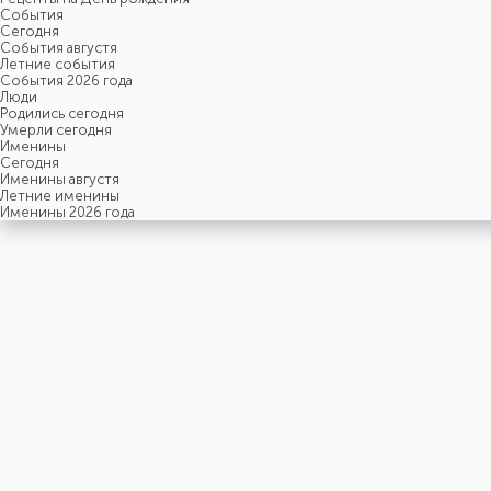
События
Cегодня
События августя
Летние события
События 2026 года
Люди
Родились сегодня
Умерли сегодня
Именины
Cегодня
Именины августя
Летние именины
Именины 2026 года
четверг
6
августя
218-й день, 32-ая неделя,
1-ый четверг августя
год 2026 от Рождества Христова, 24 июля по старому стилю
год 5787 от Сотворения Мира, 29-й день месяца Ав
Римское написание
VI-VIII-MMXXVI
Именины
6 августя именины отмечают:
Мужчины