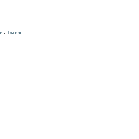
,
й
Платон