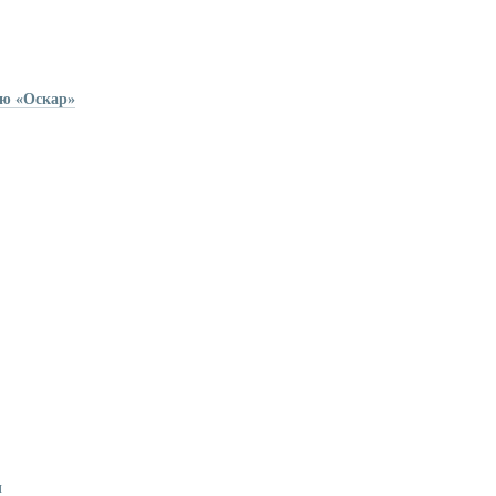
ию «Оскар»
ы