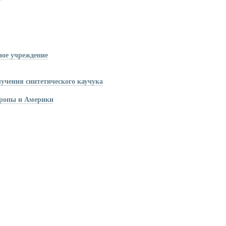
ное учреждение
лучения синтетического каучука
вропы и Америки