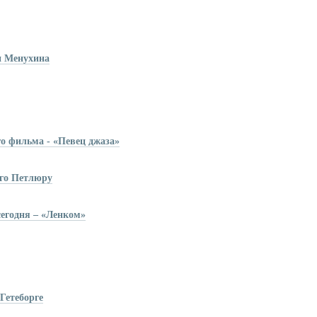
и Менухина
го фильма - «Певец джаза»
его Петлюру
егодня – «Ленком»
Гетеборге