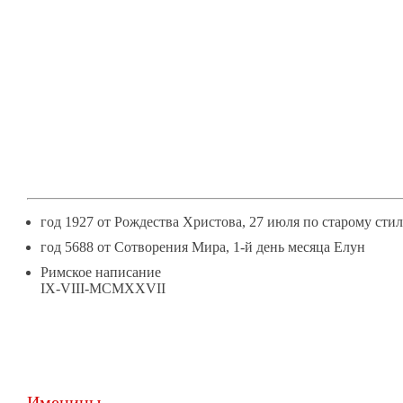
9
АВГУСТЯ
год 1927 от Рождества Христова, 27 июля по старому сти
год 5688 от Сотворения Мира, 1-й день месяца Елун
Римское написание
IX-VIII-MCMXXVII
Именины