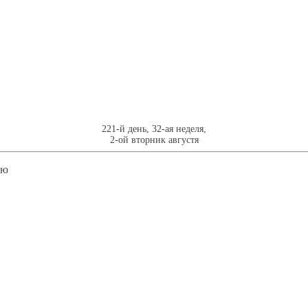
221-й день, 32-ая неделя,
2-ой вторник августя
лю