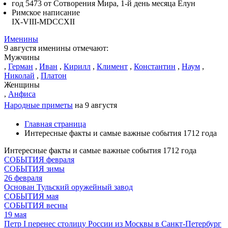
год 5473 от Сотворения Мира, 1-й день месяца Елун
Римское написание
IX-VIII-MDCCXII
Именины
9 августя именины отмечают:
Мужчины
,
Герман
,
Иван
,
Кирилл
,
Климент
,
Константин
,
Наум
,
Николай
,
Платон
Женщины
,
Анфиса
Народные приметы
на 9 августя
Главная страница
Интересные факты и cамые важные события 1712 года
Интересные факты и cамые важные события 1712 года
СОБЫТИЯ февраля
СОБЫТИЯ зимы
26 февраля
Основан Тульский оружейный завод
СОБЫТИЯ мая
СОБЫТИЯ весны
19 мая
Петр I перенес столицу России из Москвы в Санкт-Петербург