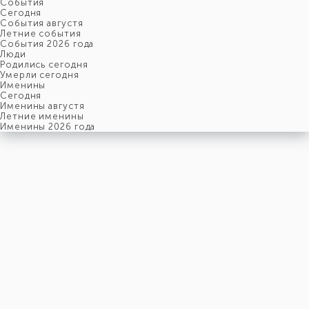
События
Cегодня
События августя
Летние события
События 2026 года
Люди
Родились сегодня
Умерли сегодня
Именины
Cегодня
Именины августя
Летние именины
Именины 2026 года
суббота
8
августя
220-й день, 32-ая неделя,
2-ая суббота августя
год 2026 от Рождества Христова, 26 июля по старому стилю
год 5787 от Сотворения Мира, 31-й день месяца Ав
Римское написание
VIII-VIII-MMXXVI
Именины
8 августя именины отмечают:
Мужчины