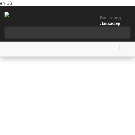
en-US
Ваш город
Ланкастер
Главная страница
8 июля родились
Нельсон Рокфеллер