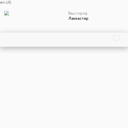
en-US
Ваш город
Ланкастер
Главная страница
Праздники
События
Люди
Родились
Умерли