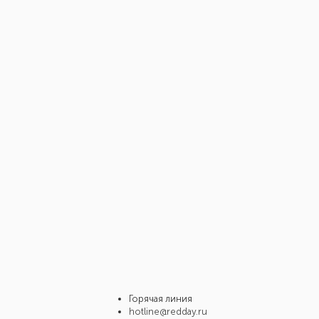
год назад
 1905
лет назад
Горячая линия
hotline@redday.ru