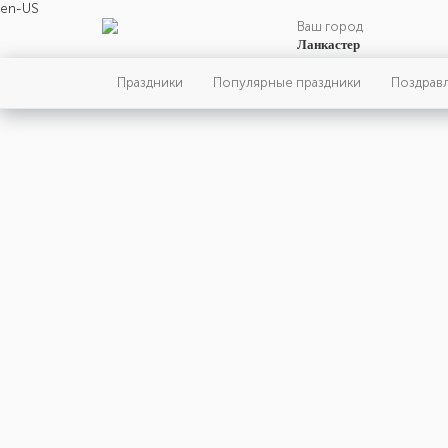
en-US
Ваш город
Ланкастер
Праздники
Популярные праздники
Поздрав
четверг
Главн
22
января
22-й день, 4-ая неделя,
Праздни
4-ый четверг января
События
Люди
год 2026 от Рождества Христова, 9
января по старому стилю
год 5787 от Сотворения Мира, 14-й
день месяца Шеват
Родилис
Римское написание
Умерли
XXII-I-MMXXVI
Именины
22 января именины отмечают:
Мужчины