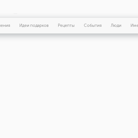
ления
Идеи подарков
Рецепты
События
Люди
Им
ая страница
ки
ь