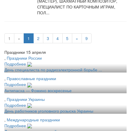
(МАСТЕР), ШАХМАТНЫЙ КОМПОЗИТОР,
СПЕЦИАЛИСТ ПО КАРТОЧНЫМ ИГРАМ,
ПОЛ...
1
«
1
2
3
4
5
»
9
Праздники 15 апреля
,
Праздники России
Подробнее
День специалиста по радиоэлектронной борьбе ...
,
Православные праздники
Подробнее
Антипасха — Фомино воскресенье
,
Праздники Украины
Подробнее
День работников уголовного розыска Украины
,
Международные праздники
Подробнее