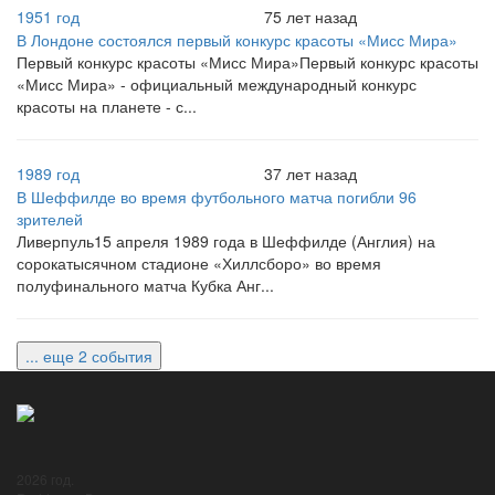
1951 год
75 лет назад
В Лондоне состоялся первый конкурс красоты «Мисс Мира»
Первый конкурс красоты «Мисс Мира»Первый конкурс красоты
«Мисс Мира» - официальный международный конкурс
красоты на планете - с...
1989 год
37 лет назад
В Шеффилде во время футбольного матча погибли 96
зрителей
Ливерпуль15 апреля 1989 года в Шеффилде (Англия) на
сорокатысячном стадионе «Хиллсборо» во время
полуфинального матча Кубка Анг...
... еще 2 события
2026 год.