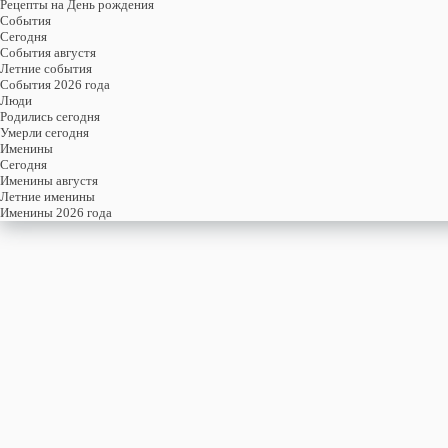
Рецепты на День рождения
События
Cегодня
События августя
Летние события
События 2026 года
Люди
Родились сегодня
Умерли сегодня
Именины
Cегодня
Именины августя
Летние именины
Именины 2026 года
четверг
6
августя
218-й день, 32-ая неделя,
1-ый четверг августя
год 2026 от Рождества Христова, 24 июля по старому стилю
год 5787 от Сотворения Мира, 29-й день месяца Ав
Римское написание
VI-VIII-MMXXVI
Именины