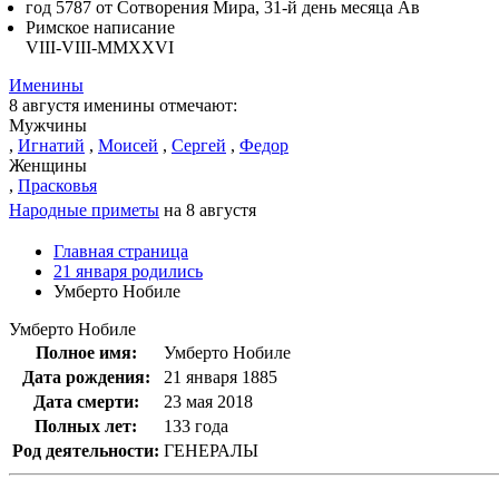
год 5787 от Сотворения Мира, 31-й день месяца Ав
Римское написание
VIII-VIII-MMXXVI
Именины
8 августя именины отмечают:
Мужчины
,
Игнатий
,
Моисей
,
Сергей
,
Федор
Женщины
,
Прасковья
Народные приметы
на 8 августя
Главная страница
21 января родились
Умберто Нобиле
Умберто Нобиле
Полное имя:
Умберто Нобиле
Дата рождения:
21 января 1885
Дата смерти:
23 мая 2018
Полных лет:
133 года
Род деятельности:
ГЕНЕРАЛЫ