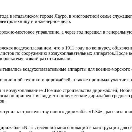
5 года в итальянском городе Лауро, в многодетной семье служащ
 электротехнику и инженерное дело.
дорожно-мостовое управление, а через год перешел в генеральн
влекся воздухоплаванием, что в 1911 году по конкурсу, объявл
иалистов по сооружению воздухоплавательных аппаратов.После 
оровья ему всякий раз отказывали.
спытывались воздухоплавательные аппараты для военно-морского
виационной техники и дирижаблей, а также принимал участие в 
ем и воздухоплаванием.Помимо строительства дирижаблей, Нобил
гда он пришел к выводу, что полужесткие дирижабли среднего р
ов.
риступил к строительству нового дирижабля «T-34» , рассчитанн
 дирижабль «N-1» , имевший много новаций в конструкции для с