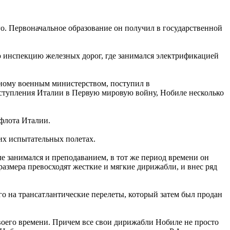
его. Первоначальное образование он получил в государственной
ую инспекцию железных дорог, где занимался электрификацией
енному военным министерством, поступил в
вступления Италии в Первую мировую войну, Нобиле несколько
 флота Италии.
их испытательных полетах.
е занимался и преподаванием, в тот же период времени он
азмера превосходят жесткие и мягкие дирижабли, и внес ряд
ого на трансатлантические перелеты, который затем был продан
воего времени. Причем все свои дирижабли Нобиле не просто