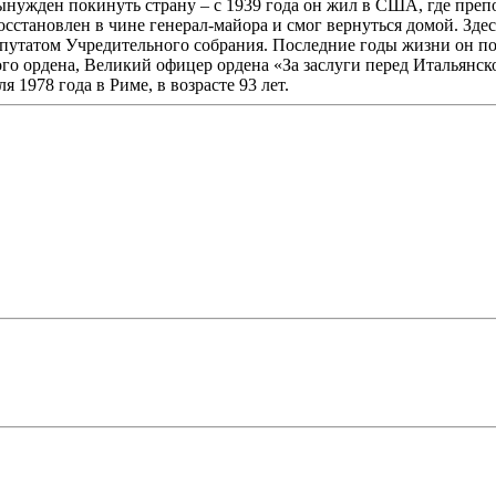
ынужден покинуть страну – с 1939 года он жил в США, где преп
сстановлен в чине генерал-майора и смог вернуться домой. Зде
епутатом Учредительного собрания. Последние годы жизни он по
ого ордена, Великий офицер ордена «За заслуги перед Итальян
978 года в Риме, в возрасте 93 лет.