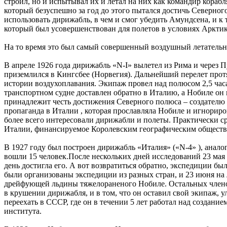
строил, но и испытывал их и летал на них как командир кора
который безуспешно за год до этого пытался достичь Северног
использовать дирижабль, в чем и смог убедить Амундсена, и к
который был усовершенствован для полетов в условиях Арктик
На то время это был самый совершенный воздушный летательн
В апреле 1926 года дирижабль «N-I» вылетел из Рима и через П
приземлился в Кингсбее (Норвегия). Дальнейший перелет про
истории воздухоплавания. Экипаж провел над полюсом 2,5 часа,
транспортном судне доставлен обратно в Италию, а Нобиле он
принадлежит честь достижения Северного полюса – создателю 
пропаганда в Италии , которая прославляла Нобиле и игнори
более всего интересовали дирижабли и полеты. Практически ср
Италии, финансируемое Королевским географическим обществ
В 1927 году был построен дирижабль «Италия» («N-4» ), анал
вошли 15 человек.После нескольких дней исследований 23 мая 
день достигла его. А вот возвратиться обратно, экспедиции б
были организованы экспедиции из разных стран, и 23 июня на 
дрейфующей льдины тяжелораненого Нобиле. Остальных членов
в крушении дирижабля, и в том, что он оставил свой экипаж,
переехать в СССР, где он в течении 5 лет работал над созда
института.