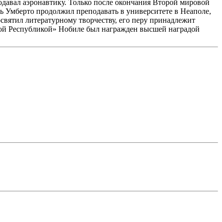
одавал аэронавтику. Только после окончания Второй мировой
сь Умберто продолжил преподавать в университете в Неаполе,
святил литературному творчеству, его перу принадлежит
ской Республикой» Нобиле был награжден высшей наградой