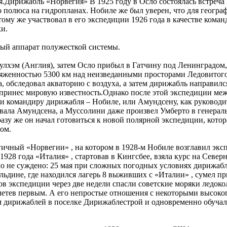
бля.Дирижабль «Норвегия» В 1925 году в Осло состоялась встре
о полюса на гидропланах. Нобиле же был уверен, что для геогра
 тому же участвовал в его экспедиции 1926 года в качестве кома
и.
ый аппарат полужесткой системы.
улхэм (Англия), затем Осло прибыл в Гатчину под Ленинградом, 
тяженностью 5300 км над неизведанными просторами Ледовитого
 обследовал акваторию с воздуха, а затем дирижабль направился
 принес мировую известность.Однако после этой экспедиции меж
и командиру дирижабля – Нобиле, или Амундсену, как руководи
ровала Амундсена, а Муссолини даже произвел Умберто в генера
азу же он начал готовиться к новой полярной экспедиции, кото
ом.
огичный «Норвегии» , на котором в 1928-м Нобиле возглавил эк
1928 года «Италия» , стартовав в Кингсбее, взяла курс на Сев
ыло не суждено: 25 мая при сложных погодных условиях дирижаб
льдине, где находился лагерь 8 выживших с «Италии» , сумел п
 экспедиции через две недели спасли советские моряки ледок
 улетев первым. А его непростые отношения с некоторыми высо
нием дирижаблей в поселке Дирижаблестрой и одновременно обуч