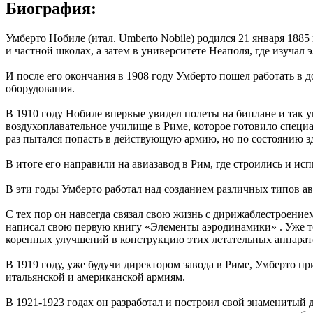
Биография:
Умберто Нобиле (итал. Umberto Nobile) родился 21 января 188
и частной школах, а затем в университете Неаполя, где изучал
И после его окончания в 1908 году Умберто пошел работать в 
оборудования.
В 1910 году Нобиле впервые увидел полеты на биплане и так у
воздухоплавательное училище в Риме, которое готовило спец
раз пытался попасть в действующую армию, но по состоянию зд
В итоге его направили на авиазавод в Рим, где строились и и
В эти годы Умберто работал над созданием различных типов а
С тех пор он навсегда связал свою жизнь с дирижаблестроени
написал свою первую книгу «Элементы аэродинамики» . Уже то
коренных улучшений в конструкцию этих летательных аппарат
В 1919 году, уже будучи директором завода в Риме, Умберто п
итальянской и американской армиям.
В 1921-1923 годах он разработал и построил свой знаменитый