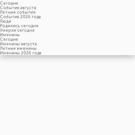
Cегодня
События августя
Летние события
События 2026 года
Люди
Родились сегодня
Умерли сегодня
Именины
Cегодня
Именины августя
Летние именины
Именины 2026 года
воскресенье
9
августя
221-й день, 32-ая неделя,
2-ое воскресенье августя
год 2026 от Рождества Христова, 27 июля по старому стилю
год 5787 от Сотворения Мира, 1-й день месяца Елун
Римское написание
IX-VIII-MMXXVI
Именины
9 августя именины отмечают:
Мужчины
,
Герман
,
Иван
,
Кирилл
,
Климент
,
Константин
,
Наум
,
Николай
,