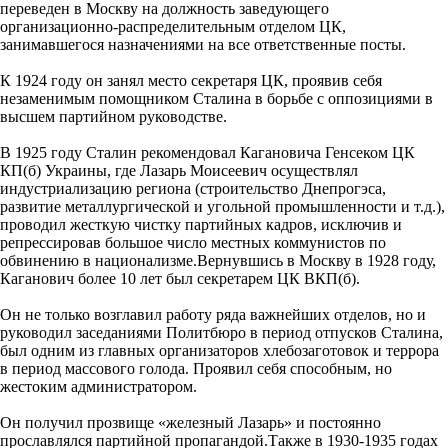
переведен в Москву на должность заведующего
организационно-распределительным отделом ЦК,
занимавшегося назначениями на все ответственные посты.
К 1924 году он занял место секретаря ЦК, проявив себя
незаменимым помощником Сталина в борьбе с оппозициями в
высшем партийном руководстве.
В 1925 году Сталин рекомендовал Кагановича Генсеком ЦК
КП(б) Украины, где Лазарь Моисеевич осуществлял
индустриализацию региона (строительство Днепрогэса,
развитие металлургической и угольной промышленности и т.д.),
проводил жесткую чистку партийных кадров, исключив и
репрессировав большое число местных коммунистов по
обвинению в национализме.Вернувшись в Москву в 1928 году,
Каганович более 10 лет был секретарем ЦК ВКП(б).
Он не только возглавил работу ряда важнейших отделов, но и
руководил заседаниями Политбюро в период отпусков Сталина,
был одним из главных организаторов хлебозаготовок и террора
в период массового голода. Проявил себя способным, но
жестоким администратором.
Он получил прозвище «железный Лазарь» и постоянно
прославлялся партийной пропагандой.Также в 1930-1935 годах