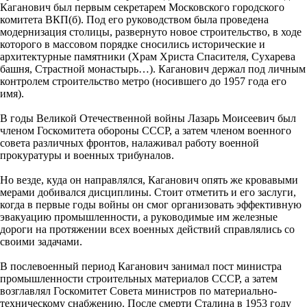
Каганович был первым секретарем Московского городского
комитета ВКП(б). Под его руководством была проведена
модернизация столицы, развернуто новое строительство, в ходе
которого в массовом порядке сносились исторические и
архитектурные памятники (Храм Христа Спасителя, Сухарева
башня, Страстной монастырь…). Каганович держал под личным
контролем строительство метро (носившего до 1957 года его
имя).
В годы Великой Отечественной войны Лазарь Моисеевич был
членом Госкомитета обороны СССР, а затем членом военного
совета различных фронтов, налаживал работу военной
прокуратуры и военных трибуналов.
Но везде, куда он направлялся, Каганович опять же кровавыми
мерами добивался дисциплины. Стоит отметить и его заслуги,
когда в первые годы войны он смог организовать эффективную
эвакуацию промышленности, а руководимые им железные
дороги на протяжении всех военных действий справлялись со
своими задачами.
В послевоенный период Каганович занимал пост министра
промышленности строительных материалов СССР, а затем
возглавлял Госкомитет Совета министров по материально-
техническому снабжению. После смерти Сталина в 1953 году