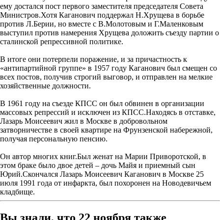
ему достался пост первого заместителя председателя Совета
Министров.Хотя Каганович поддержал Н.Хрущева в борьбе
против Л.Берии, но вместе с В.Молотовым и Г.Маленковым
выступил против намерения Хрущева доложить съезду партии о
сталинской репрессивной политике.
В итоге они потерпели поражение, и за причастность к
«антипартийной группе» в 1957 году Каганович был смещен со
всех постов, получив строгий выговор, и отправлен на мелкие
хозяйственные должности.
В 1961 году на съезде КПСС он был обвинен в организации
массовых репрессий и исключен из КПСС.Находясь в отставке,
Лазарь Моисеевич жил в Москве в добровольном
затворничестве в своей квартире на Фрунзенской набережной,
получая персональную пенсию.
Он автор многих книг.Был женат на Марии Приворотской, в
этом браке было двое детей – дочь Майя и приемный сын
Юрий.Скончался Лазарь Моисеевич Каганович в Москве 25
июля 1991 года от инфаркта, был похоронен на Новодевичьем
кладбище.
Вы знали, что 22 ноября также