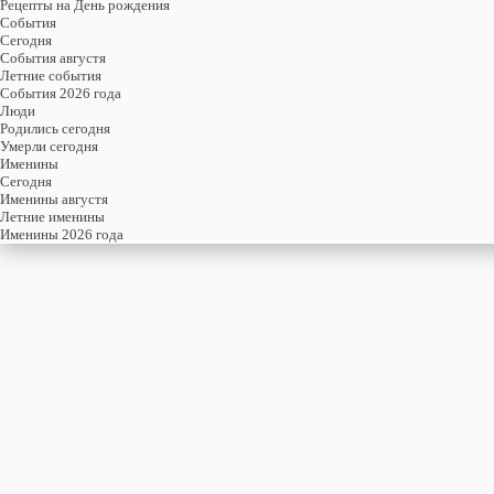
Рецепты на День рождения
События
Cегодня
События августя
Летние события
События 2026 года
Люди
Родились сегодня
Умерли сегодня
Именины
Cегодня
Именины августя
Летние именины
Именины 2026 года
пятница
7
августя
219-й день, 32-ая неделя,
1-ая пятница августя
год 2026 от Рождества Христова, 25 июля по старому стилю
год 5787 от Сотворения Мира, 30-й день месяца Ав
Римское написание
VII-VIII-MMXXVI
Именины