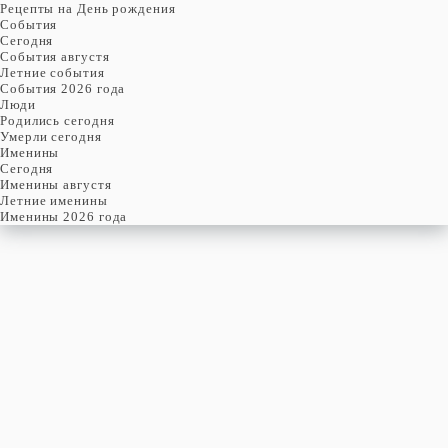
Рецепты на День рождения
События
Cегодня
События августя
Летние события
События 2026 года
Люди
Родились сегодня
Умерли сегодня
Именины
Cегодня
Именины августя
Летние именины
Именины 2026 года
четверг
6
августя
218-й день, 32-ая неделя,
1-ый четверг августя
год 2026 от Рождества Христова, 24 июля по старому стилю
год 5787 от Сотворения Мира, 29-й день месяца Ав
Римское написание
VI-VIII-MMXXVI
Именины