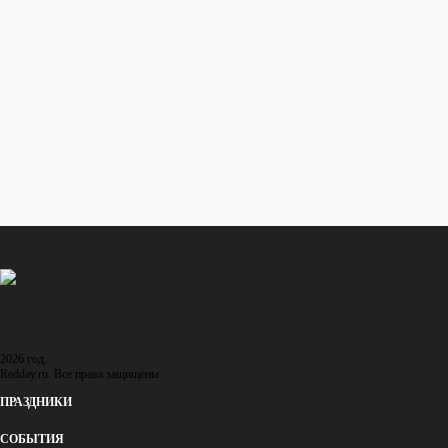
1841 - 1910 (69 лет)
ИЗВЕСТНЫЕ ЛЮДИ
Владимир Набоков
1899 - 1977 (78 лет)
ИЗВЕСТНЫЕ ЛЮДИ
... еще 73 человека
Восход и закат солнца
в городе: Ланкастер
Восход
Андрей Громыко
16:06
1909 - 1989 (79 лет)
Закат
ИЗВЕСТНЫЕ ЛЮДИ
05:50
2026 год.
Redday.ru. Все права защищены
ПРАЗДНИКИ
СОБЫТИЯ