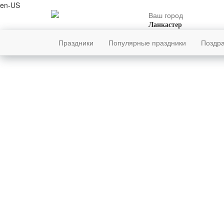
en-US
Ваш город
Ланкастер
Праздники
Популярные праздники
Поздр
Главн
ЧЕТВЕРГ
Арпа
6
АВГУСТЯ
218-й день, 32-ая неделя,