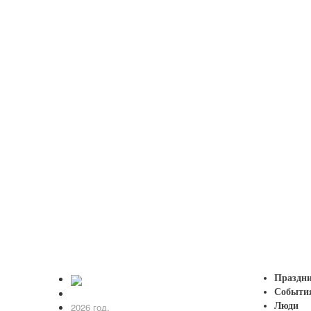
... ещ
Праздн
Событи
2026 год.
Люди