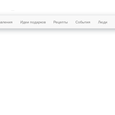
авления
Идеи подарков
Рецепты
События
Люди
ая страница
11 сентября родились
д Миклош
Арпад Миклош
Полное имя:
11 сентября 1967
Дата рождения:
3 февраля 2013
Дата смерти:
45 лет
Полных лет:
ПОРНОАКТЁР
Род деятельности: