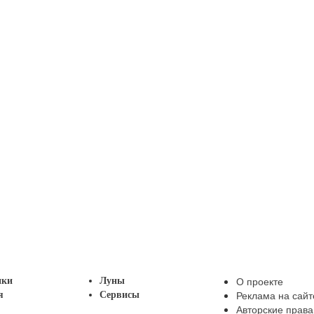
Пабло Неруда
1904 - 1973 (69 лет)
ИЗВЕСТНЫЕ ЛЮДИ
Владислав Стржельчик
1921 - 1995 (74 года)
ИЗВЕСТНЫЕ ЛЮДИ
Давид Рикардо
1772 - 1823 (51 год)
ПИСАТЕЛИ
е 90 людей
О проекте
ики
Луны
Реклама на сайт
я
Сервисы
Авторские права