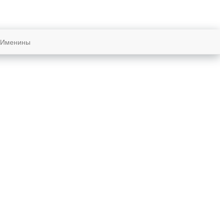
Именины
Восход и закат солнца
в городе: Ланкастер
Восход
16:06
Закат
05:50