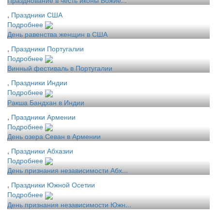
,
Праздники США
Подробнее
День равенства женщин в США
,
Праздники Португалии
Подробнее
Винный фестиваль в Португалии
,
Праздники Индии
Подробнее
Ракша Бандхан в Индии
,
Праздники Армении
Подробнее
День озера Севан в Армении
,
Праздники Абхазии
Подробнее
День признания независимости Абх...
,
Праздники Южной Осетии
Подробнее
День признания независимости Южн...