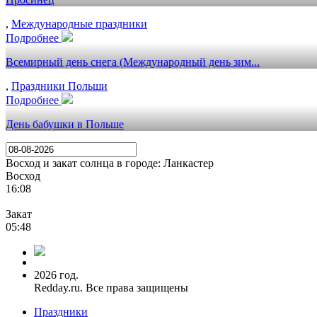
,
Международные праздники
Подробнее
Всемирный день снега (Международный день зим...
,
Праздники Польши
Подробнее
День бабушки в Польше
Восход и закат солнца
в городе: Ланкастер
Восход
16:08
Закат
05:48
2026 год.
Redday.ru. Все права защищены
Праздники