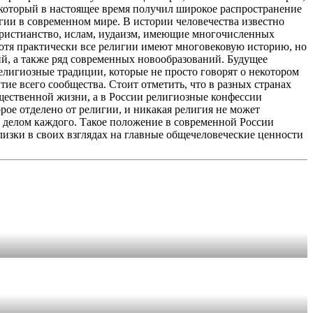
 который в настоящее время получил широкое распространение
гии в современном мире. В истории человечества известно
христианство, ислам, иудаизм, имеющие многочисленных
Хотя практически все религии имеют многовековую историю, но
й, а также ряд современных новообразований. Будущее
религиозные традиции, которые не просто говорят о некотором
тие всего сообщества. Стоит отметить, что в разных странах
щественной жизни, а в России религиозные конфессии
рое отделено от религии, и никакая религия не может
м делом каждого. Такое положение в современной России
лизки в своих взглядах на главные общечеловеческие ценности