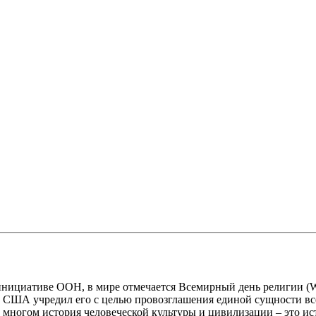
по инициативе ООН, в мире отмечается Всемирный день религии (
в США учредил его с целью провозглашения единой сущности все
во многом история человеческой культуры и цивилизации – это и