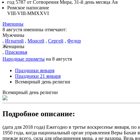
год 5787 от Сотворения Мира, 31-й день месяца Ав
Римское написание
VIII-VIII-MMXXVI
Именины
8 августя именины отмечают:
Мужчины
,
Игнатий
,
Моисей
,
Сергей
,
Федор
Женщины
,
Прасковья
Народные приметы
на 8 августя
Праздники января
Праздники 21 января
Всемирный день религии
Всемирный день религии
Подробное описание:
(дата для 2018 года) Ежегодно в третье воскресенье января, 
1950 года, когда национальный орган управления Веры Бахаи 
прежде всего, сила для объединения мира, а не раздора. Ведь 