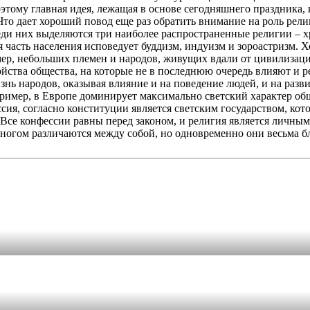
тому главная идея, лежащая в основе сегодняшнего праздника,
Что дает хороший повод еще раз обратить внимание на роль рели
ди них выделяются три наиболее распространенные религии – 
 часть населения исповедует буддизм, индуизм и зороастризм. 
мер, небольших племен и народов, живущих вдали от цивилизаци
ройства общества, на которые не в последнюю очередь влияют и 
нь народов, оказывая влияние и на поведение людей, и на разви
ример, в Европе доминирует максимально светский характер об
ия, согласно конституции является светским государством, кото
. Все конфессии равны перед законом, и религия является личны
многом различаются между собой, но одновременно они весьма б