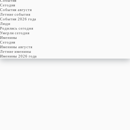
События
Cегодня
События августя
Летние события
События 2026 года
Люди
Родились сегодня
Умерли сегодня
Именины
Cегодня
Именины августя
Летние именины
Именины 2026 года
четверг
6
августя
218-й день, 32-ая неделя,
1-ый четверг августя
год 2026 от Рождества Христова, 24 июля по старому стилю
год 5787 от Сотворения Мира, 29-й день месяца Ав
Римское написание
VI-VIII-MMXXVI
Именины