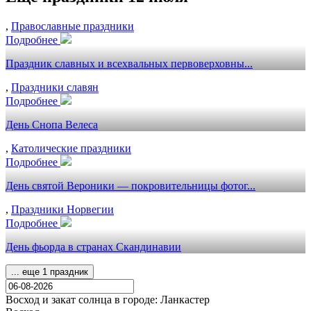
,
Православные праздники
Подробнее
Праздник славных и всехвальных первоверховны...
,
Праздники славян
Подробнее
День Снопа Велеса
,
Католические праздники
Подробнее
День святой Вероники — покровительницы фотог...
,
Праздники Норвегии
Подробнее
День фьорда в странах Скандинавии
... еще 1 праздник
Восход и закат солнца
в городе: Ланкастер