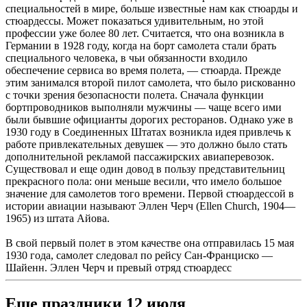
специальностей в мире, больше известные нам как стюарды и
стюардессы. Может показаться удивительным, но этой
профессии уже более 80 лет. Считается, что она возникла в
Германии в 1928 году, когда на борт самолета стали брать
специального человека, в чьи обязанности входило
обеспечение сервиса во время полета, — стюарда. Прежде
этим занимался второй пилот самолета, что было рискованно
с точки зрения безопасности полета. Сначала функции
бортпроводников выполняли мужчины — чаще всего ими
были бывшие официанты дорогих ресторанов. Однако уже в
1930 году в Соединенных Штатах возникла идея привлечь к
работе привлекательных девушек — это должно было стать
дополнительной рекламой пассажирских авиаперевозок.
Существовал и еще один довод в пользу представительниц
прекрасного пола: они меньше весили, что имело большое
значение для самолетов того времени. Первой стюардессой в
истории авиации называют Эллен Черч (Ellen Church, 1904—
1965) из штата Айова.
В свой первый полет в этом качестве она отправилась 15 мая
1930 года, самолет следовал по рейсу Сан-Франциско —
Шайенн. Эллен Черч и превый отряд стюардесс
Еще праздники 12 июля