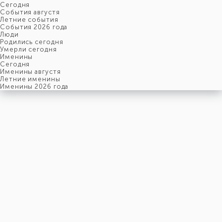
Cегодня
События августя
Летние события
События 2026 года
Люди
Родились сегодня
Умерли сегодня
Именины
Cегодня
Именины августя
Летние именины
Именины 2026 года
пятница
7
августя
219-й день, 32-ая неделя,
1-ая пятница августя
год 2026 от Рождества Христова, 25 июля по старому стилю
год 5787 от Сотворения Мира, 30-й день месяца Ав
Римское написание
VII-VIII-MMXXVI
Именины
7 августя именины отмечают:
Мужчины
,
Макар
,
Николай