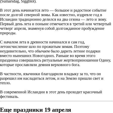
(Sumarsdag, Siggblot).
В этот день начинается лето — большое и радостное событие
после долгой северной зимы. Как известно, издревле год в
Исландии традиционно делился на два сезона — лето и зиму.
Первый день лета и поныне отмечается в третий или четвертый
четверг апреля, знаменуя собой долгожданное пробуждение
природы.
С началом лета в древности начинался и сам год,
летоисчисление шло по прожитым зимам. Поэтому
неудивительно, что обычаем было дарить летние подарки
вместо нынешних Новогодних. Раньше во время этого
праздника совершались ритуальные жертвоприношения Одину,
которые прославляли деяния верховного бога.
В частности, язычники благодарили владыку за то, что он
разрешил им насладиться летом, и на Землю пришли свет и
тепло.
В современной Исландии в этот день проходит красочный
фестиваль.
Еще праздники 19 апреля