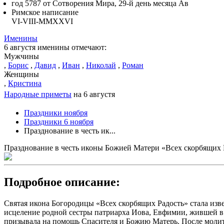
год 5787 от Сотворения Мира, 29-й день месяца Ав
Римское написание
VI-VIII-MMXXVI
Именины
6 августя именины отмечают:
Мужчины
,
Борис
,
Давид
,
Иван
,
Николай
,
Роман
Женщины
,
Кристина
Народные приметы
на 6 августя
Праздники ноября
Праздники 6 ноября
Празднование в честь ик...
Празднование в честь иконы Божией Матери «Всех скорбящих 
Подробное описание:
Святая икона Богородицы «Всех скорбящих Радость» стала извес
исцеление родной сестры патриарха Иова, Евфимии, жившей в 
призывала на помощь Спасителя и Божию Матерь. После молит