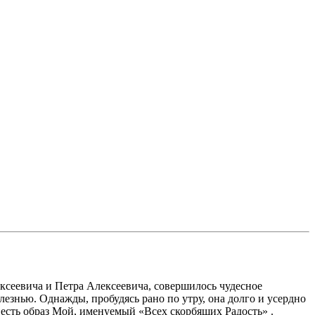
ексеевича и Петра Алексеевича, совершилось чудесное
знью. Однажды, пробудясь рано по утру, она долго и усердно
сть образ Мой, именуемый «Всех скорбящих Радость» .