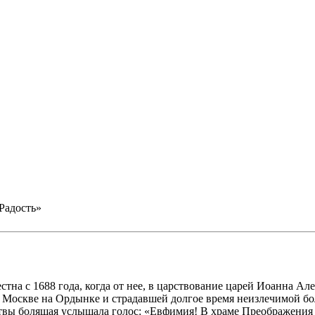
Радость»
тна с 1688 года, когда от нее, в царствование царей Иоанна Ал
Москве на Ордынке и страдавшей долгое время неизлечимой боле
вы болящая услышала голос: «Евфимия! В храме Преображения е