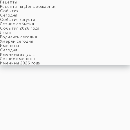
Рецепты
Рецепты на День рождения
События
Cегодня
События августя
Летние события
События 2026 года
Люди
Родились сегодня
Умерли сегодня
Именины
Cегодня
Именины августя
Летние именины
Именины 2026 года
среда
5
августя
217-й день, 32-ая неделя,
1-ая среда августя
год 2026 от Рождества Христова, 23 июля по старому стилю
год 5787 от Сотворения Мира, 28-й день месяца Ав
Римское написание
V-VIII-MMXXVI