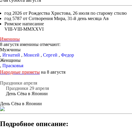
2-ая суббота августя
год 2026 от Рождества Христова, 26 июля по старому стилю
год 5787 от Сотворения Мира, 31-й день месяца Ав
Римское написание
VIII-VIII-MMXXVI
Именины
8 августя именины отмечают:
Мужчины
,
Игнатий
,
Моисей
,
Сергей
,
Федор
Женщины
,
Прасковья
Народные приметы
на 8 августя
Праздники апреля
Праздники 29 апреля
День Сёва в Японии
День Сёва в Японии
Подробное описание: