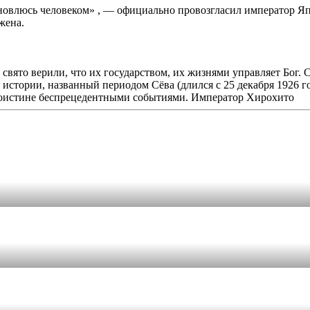
овлюсь человеком» , — официально провозгласил император Япо
жена.
 свято верили, что их государством, их жизнями управляет Бог
истории, названный периодом Сёва (длился с 25 декабря 1926 го
оистине беспрецедентными событиями. Император Хирохито