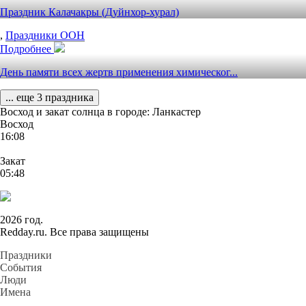
Праздник Калачакры (Дуйнхор-хурал)
,
Праздники ООН
Подробнее
День памяти всех жертв применения химическог...
... еще 3 праздника
Восход и закат солнца
в городе: Ланкастер
Восход
16:08
Закат
05:48
2026 год.
Redday.ru. Все права защищены
Праздники
События
Люди
Имена