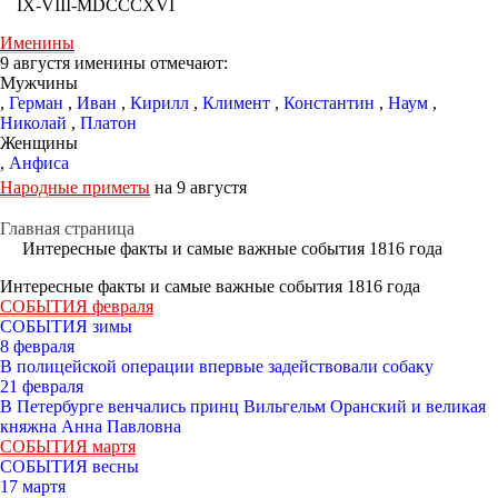
IX-VIII-MDCCCXVI
Именины
9 августя именины отмечают:
Мужчины
,
Герман
,
Иван
,
Кирилл
,
Климент
,
Константин
,
Наум
,
Николай
,
Платон
Женщины
,
Анфиса
Народные приметы
на 9 августя
Главная страница
Интересные факты и cамые важные события 1816 года
Интересные факты и cамые важные события 1816 года
СОБЫТИЯ февраля
СОБЫТИЯ зимы
8 февраля
В полицейской операции впервые задействовали собаку
21 февраля
В Петербурге венчались принц Вильгельм Оранский и великая
княжна Анна Павловна
СОБЫТИЯ мартя
СОБЫТИЯ весны
17 мартя