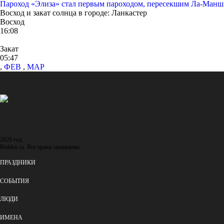
Пароход «Элиза» стал первым пароходом, пересекшим Ла-Манш
Восход и закат солнца
в городе: Ланкастер
Восход
16:08
Закат
05:47
,
ФЕВ
,
МАР
2026 год.
Redday.ru. Все права защищены
ПРАЗДНИКИ
СОБЫТИЯ
ЛЮДИ
ИМЕНА