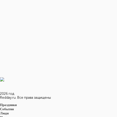
В 1997 году
Канадцы завершили строительство гигантского газопровода через
Анды из Аргентины в Чили.
В 2002 году
В Северной Корее состоялась церемония заливки бетона в
фундамент будущей атомной электростанции, строящейся в рамках
международного проекта.
... еще 11 событий
Восход и закат солнца
в городе: Ланкастер
Восход
16:07
Закат
05:49
2026 год.
Redday.ru. Все права защищены
Праздники
События
Люди