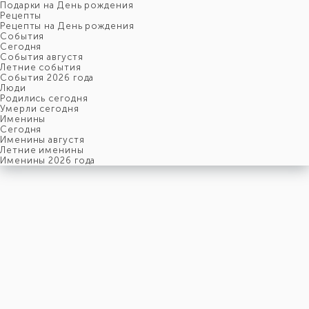
Подарки на День рождения
Рецепты
Рецепты на День рождения
События
Cегодня
События августя
Летние события
События 2026 года
Люди
Родились сегодня
Умерли сегодня
Именины
Cегодня
Именины августя
Летние именины
Именины 2026 года
пятница
7
августя
219-й день, 32-ая неделя,
1-ая пятница августя
год 2026 от Рождества Христова, 25 июля по старому стилю
год 5787 от Сотворения Мира, 30-й день месяца Ав
Римское написание
VII-VIII-MMXXVI