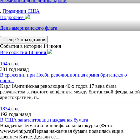
Всемирный день донора крови
,
Праздники США
Подробнее
День американского флага
... еще 5 праздников
События в истории 14 июня
Все события 14 июня
1645 год
381 год назад
В сражении при Несби революционная армия британского
парл...
Карл IАнглийская революция 40-х годов 17 века была
результатом затяжного конфликта между британской феодальной
аристократией, п...
1834 год
192 года назад
В США запатентована наждачная бумага
Наждачная бумага или шлифовальная шкурка (Фото:
www.twintip.ru)Первая наждачная бумага появилась еще в
древнем Китае. Делали ее...