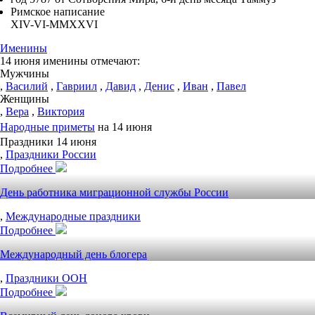
Римское написание
XIV-VI-MMXXVI
Именины
14 июня именины отмечают:
Мужчины
,
Василий
,
Гавриил
,
Давид
,
Денис
,
Иван
,
Павел
Женщины
,
Вера
,
Виктория
Народные приметы
на 14 июня
Праздники 14 июня
,
Праздники России
Подробнее
День работника миграционной службы России
,
Международные праздники
Подробнее
Международный день блогера
,
Праздники ООН
Подробнее