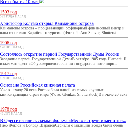
Все события 10 мая
1503 год
523 ГОДА НАЗАД
Христофор Колумб открыл Каймановы острова
Каймановы острова – процветающий оффшорный финансовый центр и
одна из столиц Карибского туризма (Фото: Jo Ann Snover, Shutterst...
1906 год
120 ЛЕТ НАЗАД
Состоялось открытие первой Государственной Думы России
Заседание первой Государственной ДумыВ октябре 1905 года Николай II
издал манифест «Об усовершенствовании государственного поря...
1917 год
109 ЛЕТ НАЗАД
Основана Российская книжная палата
Уже к началу 20 века Россия была одной из самых крупных
книгоиздающих стран мира (Фото: Glenkar, Shutterstock)В начале 20 века
...
1978 год
48 ЛЕТ НАЗАД
В Одессе начались съемки фильма «Место встречи изменить н...
Глеб Жеглов и Володя ШараповСериалы о милиции всегда были очень