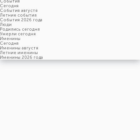
События
Cегодня
События августя
Летние события
События 2026 года
Люди
Родились сегодня
Умерли сегодня
Именины
Cегодня
Именины августя
Летние именины
Именины 2026 года
вторник
9
июня
160-й день, 24-ая неделя,
2-ой вторник июня
год 2026 от Рождества Христова, 27 мая по старому стилю
год 5787 от Сотворения Мира, 1-й день месяца Таммуз
Римское написание
IX-VI-MMXXVI
Именины
9 июня именины отмечают:
Мужчины